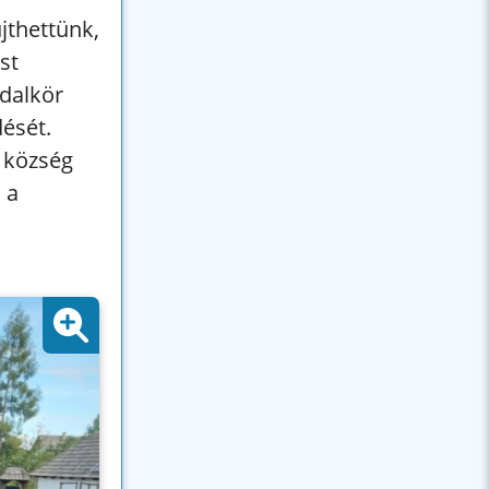
jthettünk,
st
dalkör
ését.
 község
 a