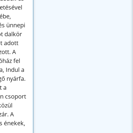
zetésével
ébe,
 és ünnepi
t dalkör
t adott
ott. A
óház fel
a, Indul a
gő nyárfa.
t a
n csoport
közül
ár. A
ös énekek,