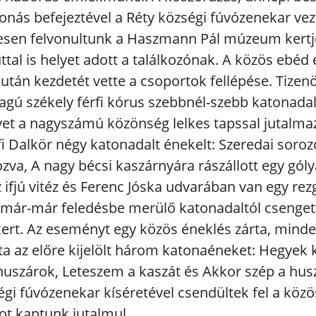
vonás befejeztével a Réty községi fúvózenekar ve
sen felvonultunk a Haszmann Pál múzeum kertj
ttal is helyet adott a találkozónak. A közös ebéd
után kezdetét vette a csoportok fellépése. Tizenö
tagú székely férfi kórus szebbnél-szebb katonadal
yet a nagyszámú közönség lelkes tapssal jutalmaz
fi Dalkör négy katonadalt énekelt: Szeredai soroz
zva, A nagy bécsi kaszárnyára rászállott egy góly
z ifjú vitéz és Ferenc Jóska udvarában van egy rez
 már-már feledésbe merülő katonadaltól csenget
t. Az eseményt egy közös éneklés zárta, minde
a az előre kijelölt három katonaéneket: Hegyek 
huszárok, Leteszem a kaszát és Akkor szép a husz
égi fúvózenekar kíséretével csendültek fel a köz
ot kaptunk jutalmul.