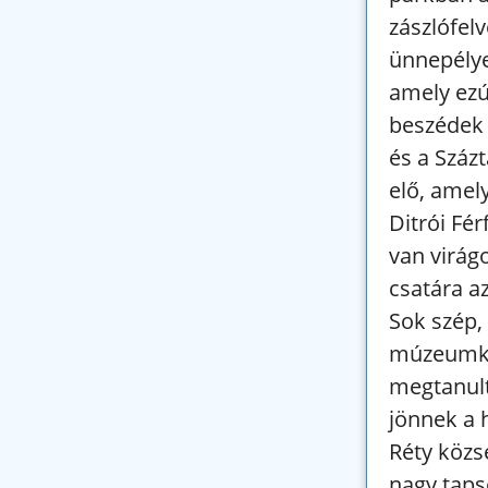
zászlófel
ünnepélye
amely ezú
beszédek 
és a Száz
elő, amel
Ditrói Fér
van virágo
csatára a
Sok szép,
múzeumker
megtanult
jönnek a 
Réty közs
nagy taps