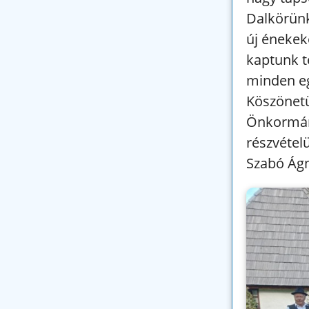
Dalkörünk
új énekek
kaptunk t
minden eg
Köszönetü
Önkormány
részvétel
Szabó Ágne