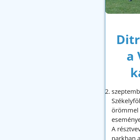
Dit
a 
k
szeptembe
Székelyföl
örömmel t
eseménye
A résztve
parkban a