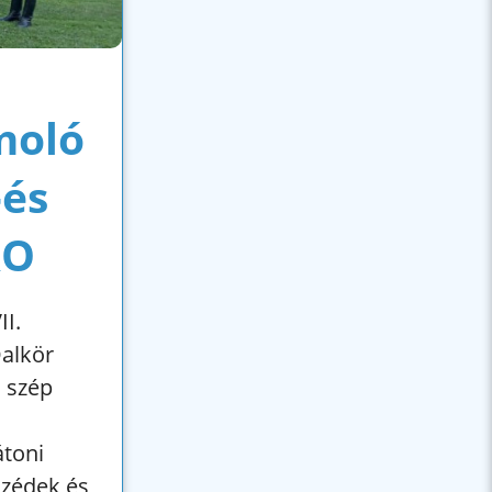
moló
-és
RO
I.
Dalkör
a szép
átoni
szédek és