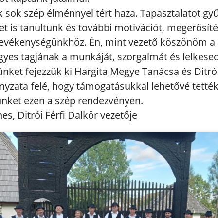
 sok szép élménnyel tért haza. Tapasztalatot gyű
et is tanultunk és további motivációt, megerősíté
evékenységünkhöz. Én, mint vezető köszönöm a 
yes tagjának a munkáját, szorgalmát és lelkesed
nket fejezzük ki Hargita Megye Tanácsa és Ditró
zata felé, hogy támogatásukkal lehetővé tették
ünket ezen a szép rendezvényen.
s, Ditrói Férfi Dalkör vezetője