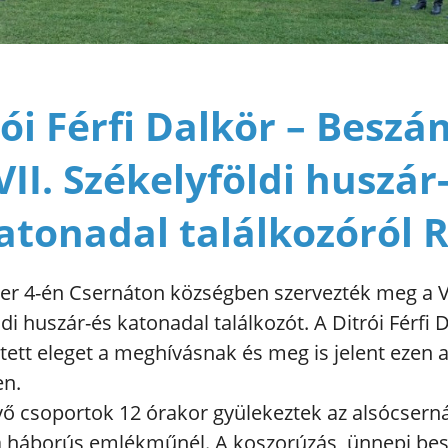
rói Férfi Dalkör – Beszá
VII. Székelyföldi huszár
atonadal találkozóról 
r 4-én Csernáton községben szervezték meg a VI
di huszár-és katonadal találkozót. A Ditrói Férfi 
ett eleget a meghívásnak és meg is jelent ezen 
n.
vő csoportok 12 órakor gyülekeztek az alsócsern
 háborús emlékműnél. A koszorúzás, ünnepi be