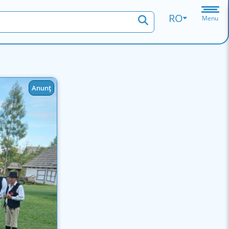
RO
Menu
Anunț