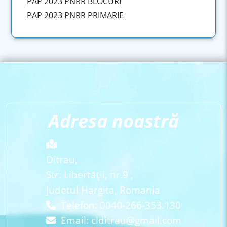
PAP 2023 PNRR BLOCURI
PAP 2023 PNRR PRIMARIE
Adresa noastră
Ditrau,
Str. Libertăţii, nr.9 ,
Judetul Hargita, Romania
Telefon: 0040-266-353.130
Email:
clditrau@gmail.com