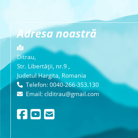
Adresa noastră
Ditrau,
Str. Libertăţii, nr.9 ,
Judetul Hargita, Romania
Telefon: 0040-266-353.130
Email:
clditrau@gmail.com