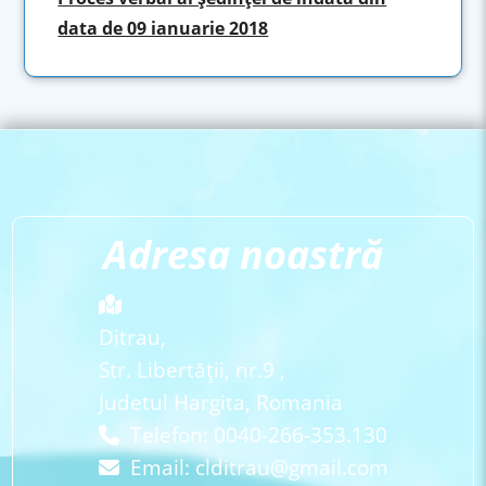
data de 09 ianuarie 2018
Adresa noastră
Ditrau,
Str. Libertăţii, nr.9 ,
Judetul Hargita, Romania
Telefon: 0040-266-353.130
Email:
clditrau@gmail.com