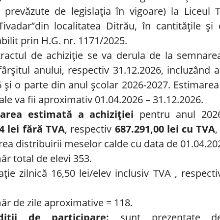
r prevăzute de legislația în vigoare) la Liceul 
Tivadar”din localitatea Ditrău, în cantitățile și 
abilit prin H.G. nr. 1171/2025.
ractul de achiziţie se va derula de la semnare
fârşitul anului, respectiv 31.12.2026, incluzând a
 și o parte din anul școlar 2026-2027. Estimarea
le va fii aproximativ 01.04.2026 – 31.12.2026.
area estimată a achiziţiei
pentru anul 202
4 lei fără TVA
, respectiv
687.291,00 lei cu TVA
,
ea distribuirii meselor calde cu data de 01.04.20
r total de elevi 353.
ație zilnică 16,50 lei/elev inclusiv TVA , respecti
r de zile aproximative = 118.
diții de participare:
sunt prezentate det