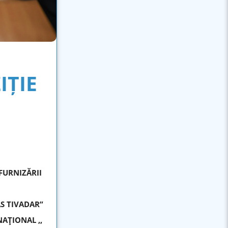
IȚIE
FURNIZĂRII
ÁS TIVADAR”
AŢIONAL ,,