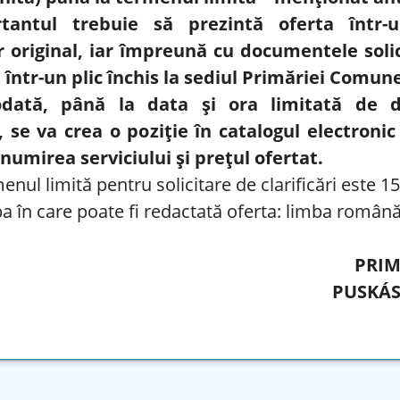
rtantul trebuie să prezintă oferta într-
 original, iar împreună cu documentele solic
 într-un plic închis la sediul Primăriei Comune
odată, până la data și ora limitată de 
, se va crea o poziție în catalogul electroni
umirea serviciului și prețul ofertat.
enul limită pentru solicitare de clarificări este 1
a în care poate fi redactată oferta: limba română
PRI
PUSKÁS