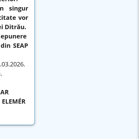
un singur
itate vor
i Ditrău.
depunere
c din SEAP
5.03.2026.
.
MAR
 ELEMÉR