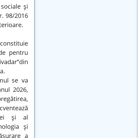
sociale și
r. 98/2016
terioare.
constituie
lde pentru
vadar”din
a.
mul se va
anul 2026,
regătirea,
ecventează
iei și al
nologia și
fășurare a