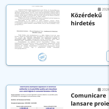
202
Közérdekű
hirdetés
202
Comunicare
lansare proie