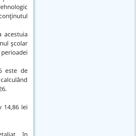
Tehnologic
conținutul
a acestuia
nul școlar
 perioadei
6 este de
 calculând
26.
v 14,86 lei
aliat în