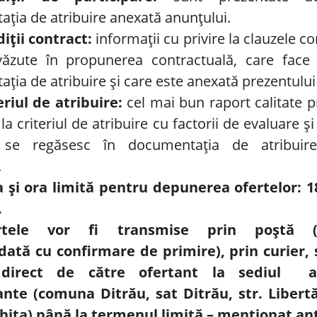
ția de atribuire anexată anunțului.
iții contract:
informații cu privire la clauzele c
văzute în propunerea contractuală, care face 
ția de atribuire și care este anexată prezentului
eriul de atribuire:
cel mai bun raport calitate pr
 la criteriul de atribuire cu factorii de evaluare 
 se regăsesc în documentația de atribuir
.
 și ora limită pentru depunerea ofertelor: 1
.
rtele vor fi transmise prin poştă (s
ată cu confirmare de primire), prin curier, s
direct de către ofertant la sediul
a
nte (comuna Ditrău, sat Ditrău, str. Libertăț
hita) până la termenul limită – menţionat ant