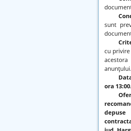
documenta
Cond
sunt pre
documenta
Crit
cu privire
acestora
anunțului
Data
ora 13:00
Ofe
recomand
depuse 
contracta
jud. Harg