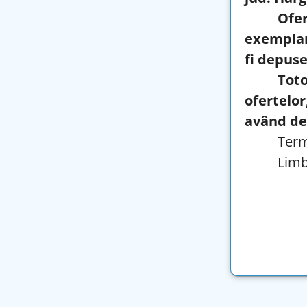
Ofe
exemplar
fi depuse
Tot
ofertelor
având den
Term
Limb