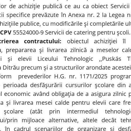
lor de achiziție publică ce au ca obiect Servicii 
icii specifice prevăzute în Anexa nr. 2 la Legea n
hizițiile publice, cu modificările și completările ul
 CPV
55524000-9 Servicii de catering pentru școli.
crierea contractului:
obiectul achiziției îl 
a, prepararea și livrarea zilnică a meselor ca
rii și elevii Liceului Tehnologic ,,Puskás Ti
a Ditrău precum și a structurilor arondate acestei
form
prevederilor H.G. nr. 1171/2025 progra
 perioada desfășurării cursurilor școlare din 
l economic având obligația de a asigura zilnic p
a și livrarea mesei calde pentru elevii care fr
e școlare (atât prin intermediul tehnolog
lui/prin mijloace alternative, altele decât teh
l, în cadrul scenariilor de organizare și des