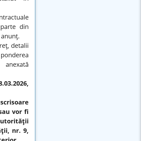
ontractuale
parte din
 anunț.
eţ, detalii
și ponderea
e anexată
8.03.2026,
crisoare
au vor fi
utorităţii
ii, nr. 9,
erior.