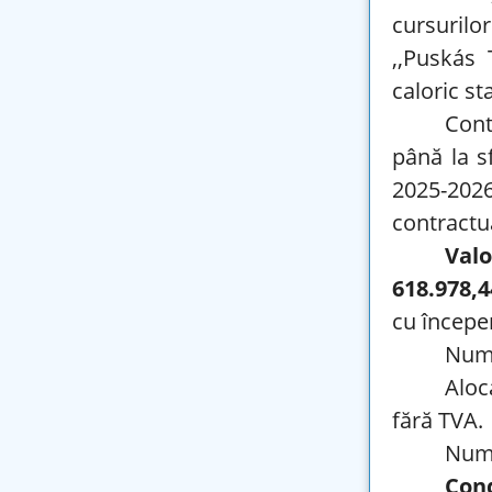
cursurilo
,,Puskás 
caloric st
Cont
până la s
2025-2026
contractua
Valo
618.978,4
cu începer
Numă
Aloc
fără TVA.
Numă
Con