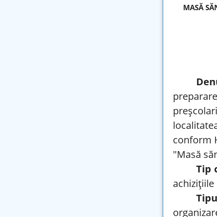
MASĂ SĂN
Den
preparar
preșcola
localita
conform H
"Masă săn
Tip 
achizițiil
Tip
organizar