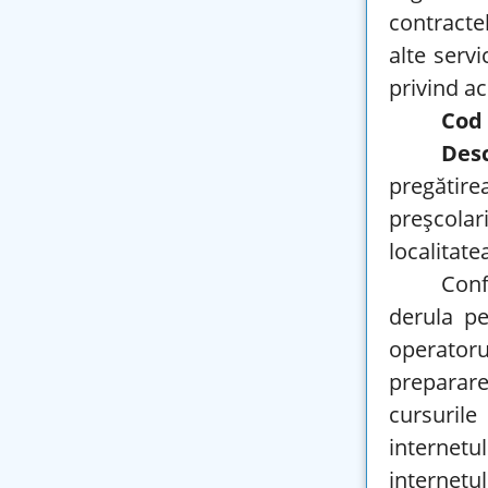
contracte
alte serv
privind ac
Cod
Des
pregătire
preșcola
localitate
Con
derula pe
operatoru
preparare
cursuril
internetu
internetu