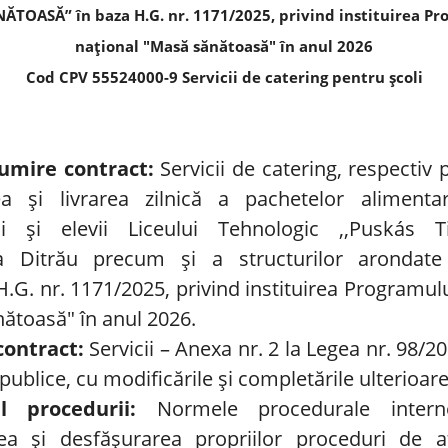
ĂTOASĂ” în baza H.G. nr. 1171/2025, privind instituirea Pr
naţional "Masă sănătoasă" în anul 2026
Cod CPV 55524000-9 Servicii de catering pentru școli
umire contract:
Servicii de catering, respectiv 
ea și livrarea zilnică a pachetelor alimenta
rii și elevii Liceului Tehnologic ,,Puskás Ti
tea Ditrău precum și a structurilor arondate 
.G. nr. 1171/2025, privind instituirea Programulu
ătoasă" în anul 2026.
contract:
Servicii – Anexa nr. 2 la Legea nr. 98/2
e publice, cu modificările și completările ulterioare
ul procedurii:
Normele procedurale inter
ea și desfășurarea propriilor proceduri de a