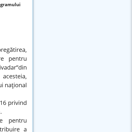
ogramului
pregătirea,
re pentru
vadar”din
acesteia,
i naţional
016 privind
.
ne pentru
tribuire a