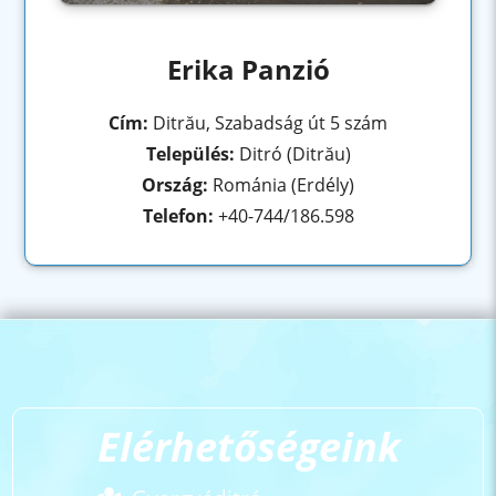
Erika Panzió
Cím:
Ditrău, Szabadság út 5 szám
Település:
Ditró (Ditrău)
Ország:
Románia (Erdély)
Telefon:
+40-744/186.598
Elérhetőségeink