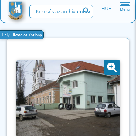
HU
Menü
Helyi Hivatalos Közlöny