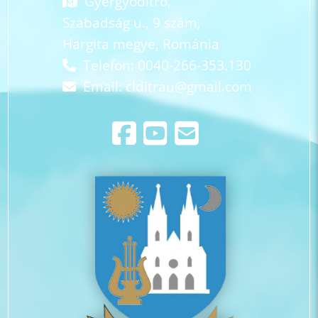
Gyergyóditró,
Szabadság u., 9 szám,
Hargita megye, Románia
Telefon: 0040-266-353.130
Email:
clditrau@gmail.com