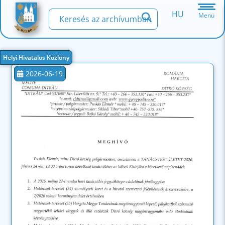
HU
Menü
Helyi Hivatalos Közlöny
2026-06-19