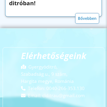
ditróban!
Bővebben
Elérhetőségeink
Gyergyóditró,
Szabadság u., 9 szám,
Hargita megye, Románia
Telefon: 0040-266-353.130
Email:
clditrau@gmail.com