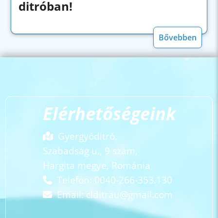
ditróban!
Bővebben
Elérhetőségeink
Gyergyóditró,
Szabadság u., 9 szám,
Hargita megye, Románia
Telefon: 0040-266-353.130
Email:
clditrau@gmail.com