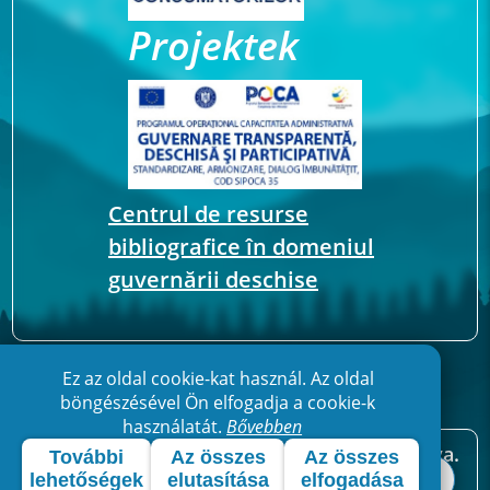
Projektek
Centrul de resurse
bibliografice în domeniul
guvernării deschise
Ez az oldal cookie-kat használ. Az oldal
böngészésével Ön elfogadja a cookie-k
használatát.
Bővebben
2026 © Gyergyóditró - Minden jog fenntartva.
További
Az összes
Az összes
Készítette:
repyx.com
lehetőségek
elutasítása
elfogadása