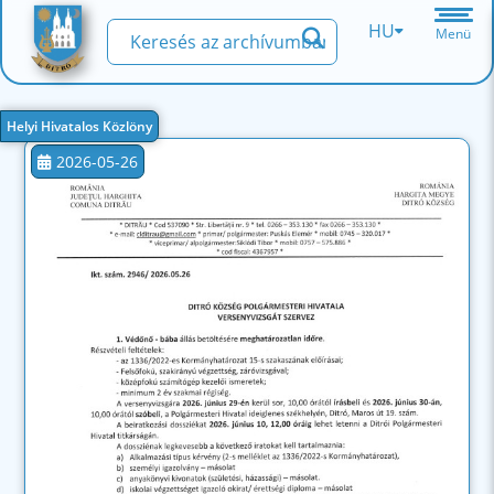
HU
Menü
Helyi Hivatalos Közlöny
2026-05-26