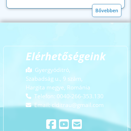
Bővebben
Elérhetőségeink
Gyergyóditró,
Szabadság u., 9 szám,
Hargita megye, Románia
Telefon: 0040-266-353.130
Email:
clditrau@gmail.com