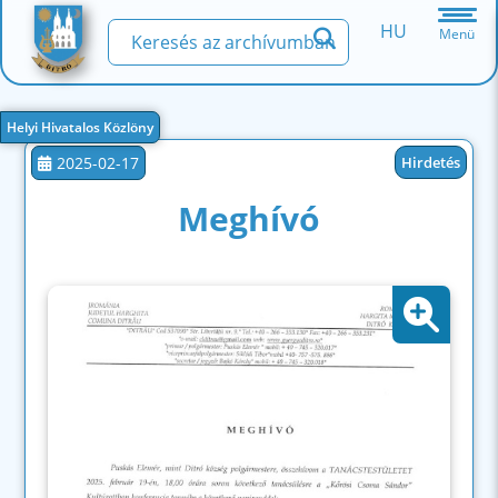
HU
Menü
Helyi Hivatalos Közlöny
2025-02-17
Hirdetés
Meghívó