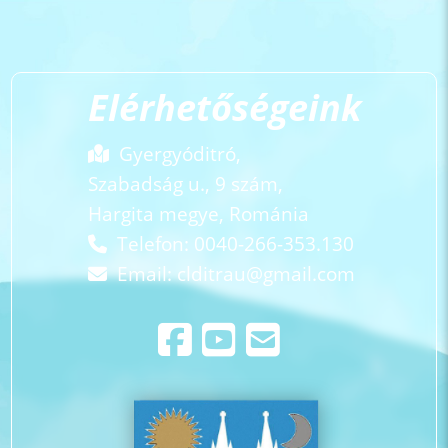
Elérhetőségeink
Gyergyóditró,
Szabadság u., 9 szám,
Hargita megye, Románia
Telefon: 0040-266-353.130
Email:
clditrau@gmail.com